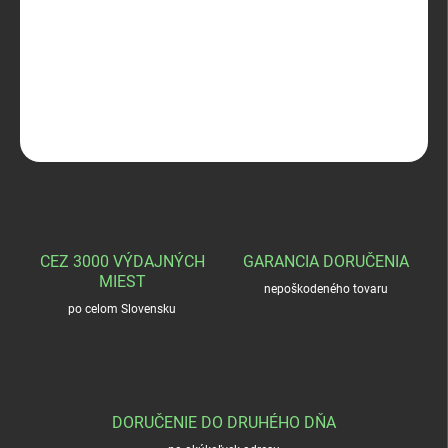
S&B 22-250 Rem.STB 3,6g
DETAILNÉ INFORMÁCIE
OPÝTAŤ SA
STRÁŽIŤ
CEZ 3000 VÝDAJNÝCH
GARANCIA DORUČENIA
MIEST
nepoškodeného tovaru
po celom Slovensku
DORUČENIE DO DRUHÉHO DŇA