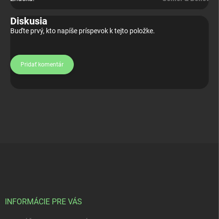
Diskusia
Buďte prvý, kto napíše príspevok k tejto položke.
Pridať komentár
Z
á
p
ä
t
i
INFORMÁCIE PRE VÁS
e