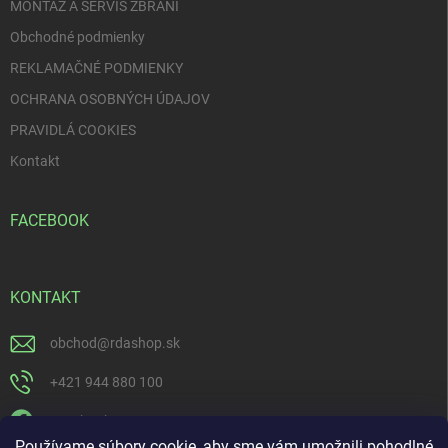
MONTÁŽ A SERVIS ZBRANÍ
Obchodné podmienky
REKLAMAČNÉ PODMIENKY
OCHRANA OSOBNÝCH ÚDAJOV
PRAVIDLÁ COOKIES
Kontakt
FACEBOOK
KONTAKT
obchod
@
rdashop.sk
+421 944 880 100
Facebook
Používame súbory cookie, aby sme vám umožnili pohodlné