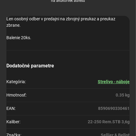
na akúkoľvek adresu
Len osobný odber v predajni na zbrojný preukaz a preukaz
zbrane.
Balenie 20ks.
Dodatočné parametre
Kategória
:
Strelivo - náboje
Hmotnosť
:
0.35 kg
EAN
:
8590690330461
Kaliber
:
22-250 Rem.STB 3,6g
Značka
:
Sellier & Bellot