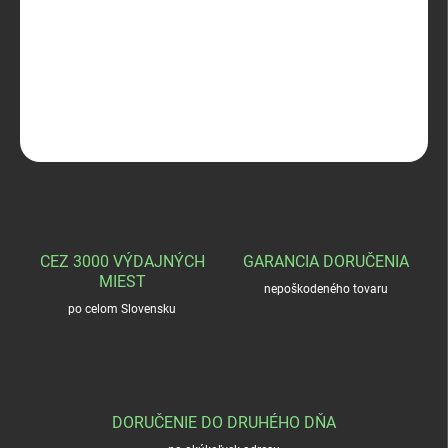
S&B 45 ACP FMJ 14,9g
DETAILNÉ INFORMÁCIE
OPÝTAŤ SA
STRÁŽIŤ
CEZ 3000 VÝDAJNÝCH
GARANCIA DORUČENIA
MIEST
nepoškodeného tovaru
po celom Slovensku
DORUČENIE DO DRUHÉHO DŇA