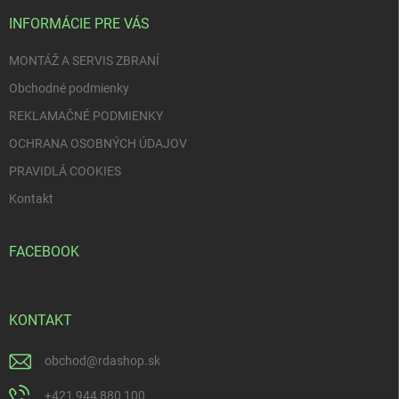
t
i
INFORMÁCIE PRE VÁS
e
MONTÁŽ A SERVIS ZBRANÍ
Obchodné podmienky
REKLAMAČNÉ PODMIENKY
OCHRANA OSOBNÝCH ÚDAJOV
PRAVIDLÁ COOKIES
Kontakt
FACEBOOK
KONTAKT
obchod
@
rdashop.sk
+421 944 880 100