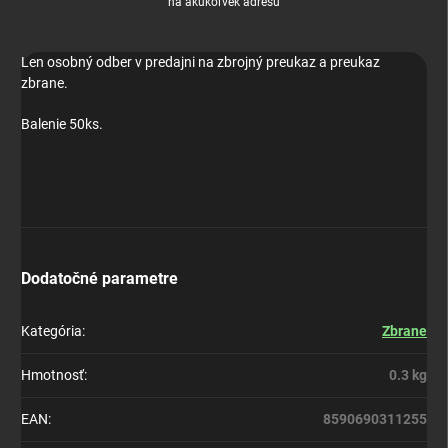
na akúkoľvek adresu
Len osobný odber v predajni na zbrojný preukaz a preukaz
zbrane.
Balenie 50ks.
Dodatočné parametre
Kategória
:
Zbrane
Hmotnosť
:
0.3 kg
EAN
:
8590690311255