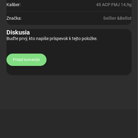
Kaliber
:
45 ACP FMJ 14,9g
Značka
:
Sellier &Bellot
Diskusia
Buďte prvý, kto napíše príspevok k tejto položke.
Pridať komentár
Z
á
p
ä