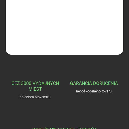
−
+
Pridať do košíka
SAKO 90 Quest 7mm Rem. mag
DETAILNÉ INFORMÁCIE
OPÝTAŤ SA
STRÁŽIŤ
CEZ 3000 VÝDAJNÝCH
GARANCIA DORUČENIA
MIEST
nepoškodeného tovaru
po celom Slovensku