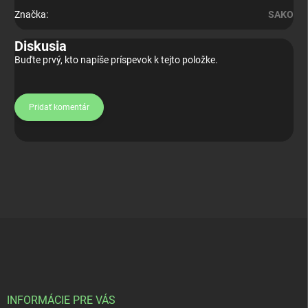
Značka
:
SAKO
Diskusia
Buďte prvý, kto napíše príspevok k tejto položke.
Pridať komentár
Z
á
p
ä
t
i
INFORMÁCIE PRE VÁS