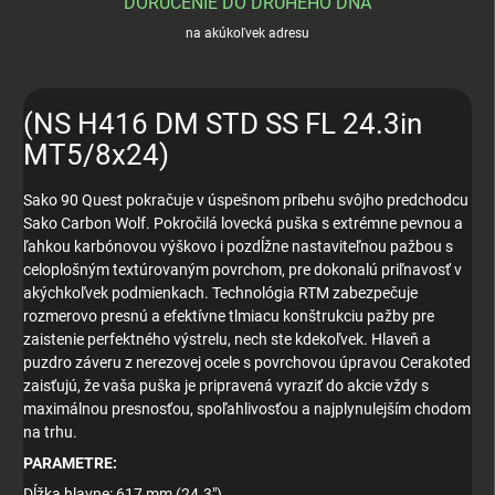
DORUČENIE DO DRUHÉHO DŇA
na akúkoľvek adresu
(NS H416 DM STD SS FL 24.3in
MT5/8x24)
Sako 90 Quest pokračuje v úspešnom príbehu svôjho predchodcu
Sako Carbon Wolf. Pokročilá lovecká puška s extrémne pevnou a
ľahkou karbónovou výškovo i pozdĺžne nastaviteľnou pažbou s
celoplošným textúrovaným povrchom, pre dokonalú priľnavosť v
akýchkoľvek podmienkach. Technológia RTM zabezpečuje
rozmerovo presnú a efektívne tlmiacu konštrukciu pažby pre
zaistenie perfektného výstrelu, nech ste kdekoľvek. Hlaveň a
puzdro záveru z nerezovej ocele s povrchovou úpravou Cerakoted
zaisťujú, že vaša puška je pripravená vyraziť do akcie vždy s
maximálnou presnosťou, spoľahlivosťou a najplynulejším chodom
na trhu.
PARAMETRE:
Dĺžka hlavne: 617 mm (24.3")