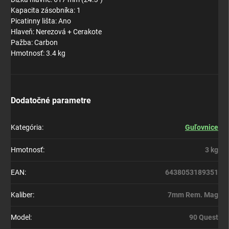
Kapacita zásobníka: 1
Picatinny lišta: Ano
Hlaveň: Nerezová + Cerakote
Pažba: Carbon
Hmotnosť: 3.4 kg
Dodatočné parametre
Kategória
:
Guľovnice
Hmotnosť
:
3 kg
EAN
:
6438053189351
Kaliber
:
7mm Rem. Mag
Model
:
90 Quest