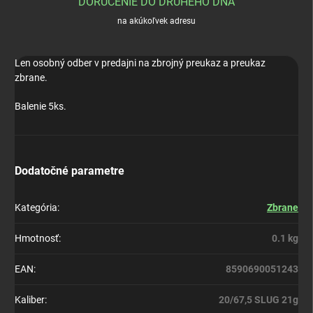
DORUČENIE DO DRUHÉHO DŇA
na akúkoľvek adresu
Len osobný odber v predajni na zbrojný preukaz a preukaz
zbrane.
Balenie 5ks.
Dodatočné parametre
Kategória
:
Zbrane
Hmotnosť
:
0.1 kg
EAN
:
8590690051243
Kaliber
:
20/67,5 SLUG 21g