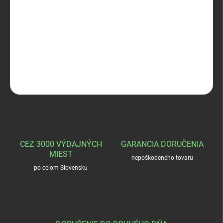
−
+
Pridať do košíka
S&B 20/67,5 SPECIAL SLUG 21g
DETAILNÉ INFORMÁCIE
OPÝTAŤ SA
STRÁŽIŤ
CEZ 3000 VÝDAJNÝCH
GARANCIA DORUČENIA
MIEST
nepoškodeného tovaru
po celom Slovensku