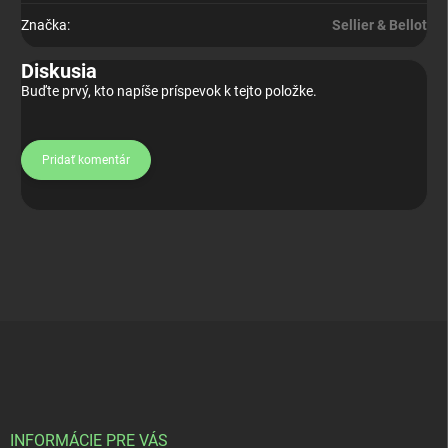
Značka
:
Sellier & Bellot
Diskusia
Buďte prvý, kto napíše príspevok k tejto položke.
Pridať komentár
Z
á
p
ä
t
i
INFORMÁCIE PRE VÁS