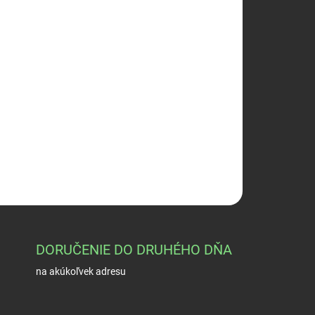
026
Pridať do košíka
 2,0mm
OPÝTAŤ SA
STRÁŽIŤ
DORUČENIE DO DRUHÉHO DŇA
na akúkoľvek adresu