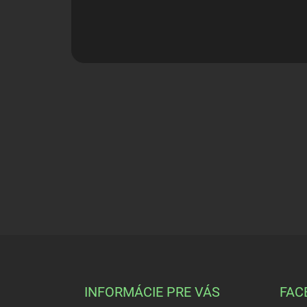
Z
á
p
ä
INFORMÁCIE PRE VÁS
FAC
t