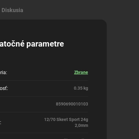
Diskusia
atočné parametre
ria
:
Zbrane
osť
:
0.35 kg
8590690010103
12/70 Skeet Sport 24g
:
2,0mm