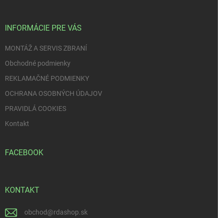
ä
t
i
INFORMÁCIE PRE VÁS
e
MONTÁŽ A SERVIS ZBRANÍ
Obchodné podmienky
REKLAMAČNÉ PODMIENKY
OCHRANA OSOBNÝCH ÚDAJOV
PRAVIDLÁ COOKIES
Kontakt
FACEBOOK
KONTAKT
obchod
@
rdashop.sk