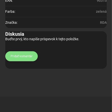
EAN
:
90315
Farba
:
zelená
Značka
:
RDA
Diskusia
Buďte prvý, kto napíše príspevok k tejto položke.
Pridať komentár
Z
á
p