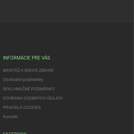
Z
á
p
ä
t
i
INFORMÁCIE PRE VÁS
e
MONTÁŽ A SERVIS ZBRANÍ
Obchodné podmienky
REKLAMAČNÉ PODMIENKY
OCHRANA OSOBNÝCH ÚDAJOV
PRAVIDLÁ COOKIES
Kontakt