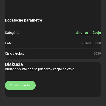
Dodatočné parametre
Kategória
:
Strelivo - náboje
EAN
:
RDA0130050
Číslo výrobcu
:
5039
Diskusia
Buďte prvý, kto napíše príspevok k tejto položke.
Pridať komentár