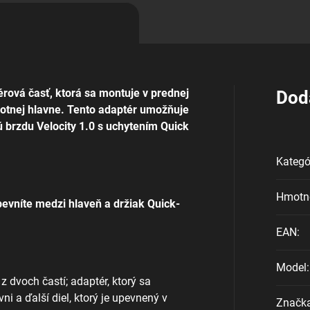
ová časť, ktorá sa montuje v prednej
Dod
otnej hlavne.
Tento adaptér umožňuje
 brzdu Velocity 1.0 s uchytením Quick
Kategó
Hmotn
ipevníte medzi hlaveň a držiak Quick-
EAN
:
Model
:
z dvoch častí;
adaptér, ktorý sa
i a ďalší diel, ktorý je upevnený v
Značk