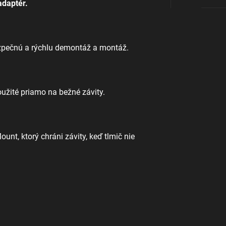
adaptér.
ezpečnú a rýchlu demontáž a montáž.
žité priamo na bežné závity.
t, ktorý chráni závity, keď tlmič nie