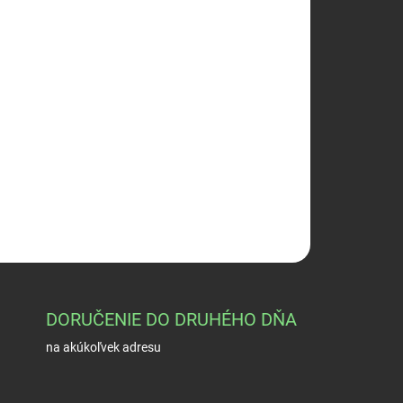
026
Pridať do košíka
OPÝTAŤ SA
STRÁŽIŤ
DORUČENIE DO DRUHÉHO DŇA
na akúkoľvek adresu