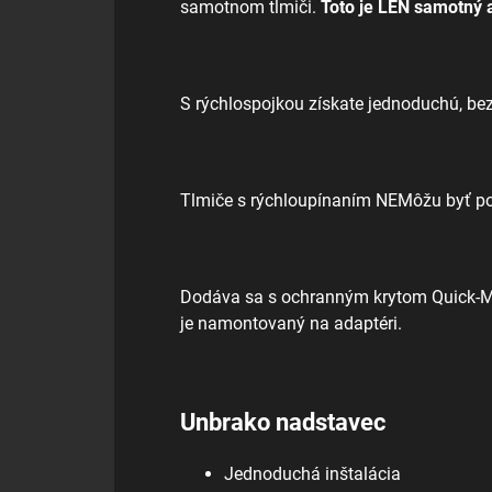
samotnom tlmiči.
Toto je LEN samotný 
S rýchlospojkou získate jednoduchú, b
Tlmiče s rýchloupínaním NEMôžu byť pou
Dodáva sa s ochranným krytom Quick-Moun
je namontovaný na adaptéri.
Unbrako nadstavec
Jednoduchá inštalácia