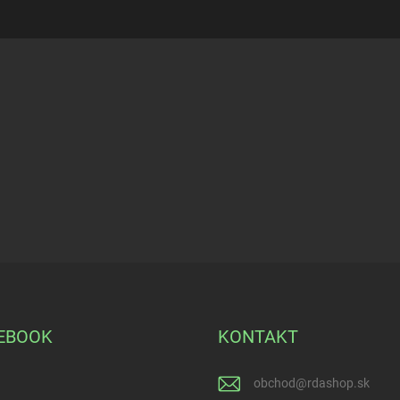
EBOOK
KONTAKT
obchod
@
rdashop.sk