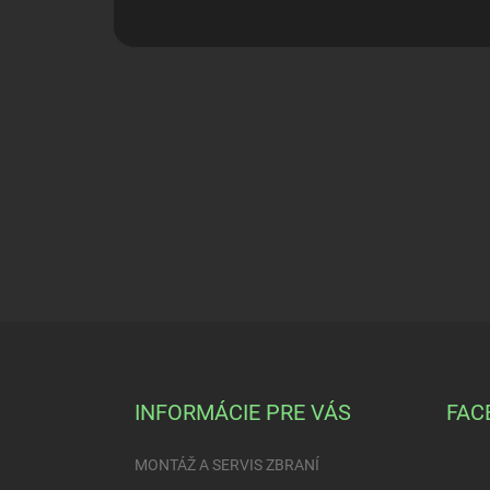
Z
á
p
ä
INFORMÁCIE PRE VÁS
FAC
t
i
MONTÁŽ A SERVIS ZBRANÍ
e