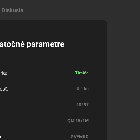
Diskusia
atočné parametre
ria
:
Tlmiče
osť
:
0.1 kg
90297
QM 15x1M
a
:
SVEMKO