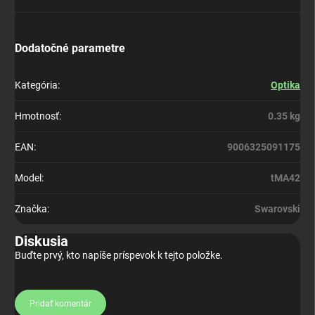
Dodatočné parametre
Kategória
:
Optika
Hmotnosť
:
0.35 kg
EAN
:
9006325091175
Model
:
tMA42
Značka
:
Swarovski
Diskusia
Buďte prvý, kto napíše príspevok k tejto položke.
Pridať komentár