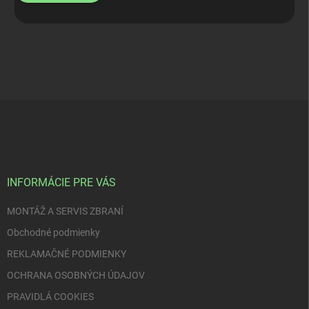
Z
á
p
ä
t
i
INFORMÁCIE PRE VÁS
e
MONTÁŽ A SERVIS ZBRANÍ
Obchodné podmienky
REKLAMAČNÉ PODMIENKY
OCHRANA OSOBNÝCH ÚDAJOV
PRAVIDLÁ COOKIES