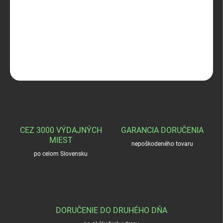
SWAROVSKI TMA42
DETAILNÉ INFORMÁCIE
OPÝTAŤ SA
STRÁŽIŤ
CEZ 3000 VÝDAJNÝCH
GARANCIA DORUČENIA
MIEST
nepoškodeného tovaru
po celom Slovensku
DORUČENIE DO DRUHÉHO DŇA