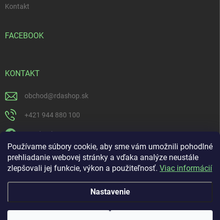
Kontakt
FACEBOOK
KONTAKT
obchod
@
rdashop.sk
+421 944 880 100
Facebook
Používame súbory cookie, aby sme vám umožnili pohodlné
rda_rdashop
prehliadanie webovej stránky a vďaka analýze neustále
zlepšovali jej funkcie, výkon a použiteľnosť.
Viac informácií
https://www.youtube.com/channel/UCSillo0X5j1_5o-ijdrpwaQ
Nastavenie
Copyright 2026
RDASHOP.SK
. Všetky práva vyhradené.