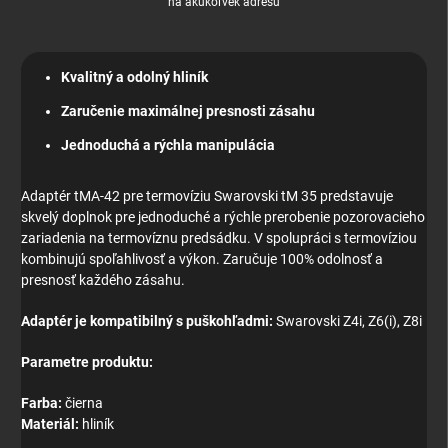
na akúkoľvek adresu
Kvalitný a odolný hliník
Zaručenie maximálnej presnosti zásahu
Jednoduchá a rýchla manipulácia
Adaptér tMA-42 pre termovíziu Swarovski tM 35 predstavuje
skvelý doplnok pre jednoduché a rýchle prerobenie pozorovacieho
zariadenia na termovíznu predsádku. V spolupráci s termovíziou
kombinujú spoľahlivosť a výkon. Zaručuje 100% odolnosť a
presnosť každého zásahu.
Adaptér je kompatibilný s puškohľadmi:
Swarovski Z4i, Z6(i), Z8i
Parametre produktu:
Farba:
čierna
Materiál:
hliník