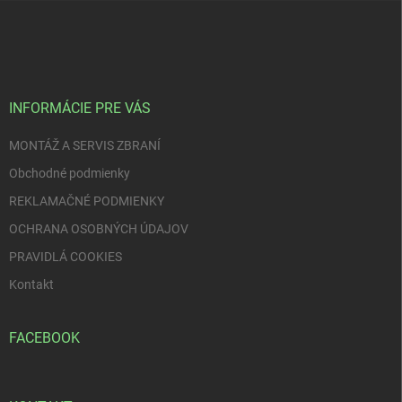
Z
á
p
ä
t
i
INFORMÁCIE PRE VÁS
e
MONTÁŽ A SERVIS ZBRANÍ
Obchodné podmienky
REKLAMAČNÉ PODMIENKY
OCHRANA OSOBNÝCH ÚDAJOV
PRAVIDLÁ COOKIES
Kontakt
FACEBOOK