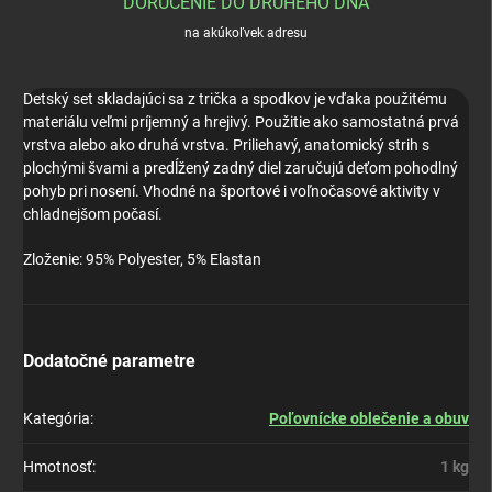
DORUČENIE DO DRUHÉHO DŇA
na akúkoľvek adresu
Detský set skladajúci sa z trička a spodkov je vďaka použitému
materiálu veľmi príjemný a hrejivý. Použitie ako samostatná prvá
vrstva alebo ako druhá vrstva. Priliehavý, anatomický strih s
plochými švami a predĺžený zadný diel zaručujú deťom pohodlný
pohyb pri nosení. Vhodné na športové i voľnočasové aktivity v
chladnejšom počasí.
Zloženie: 95% Polyester, 5% Elastan
Dodatočné parametre
Kategória
:
Poľovnícke oblečenie a obuv
Hmotnosť
:
1 kg