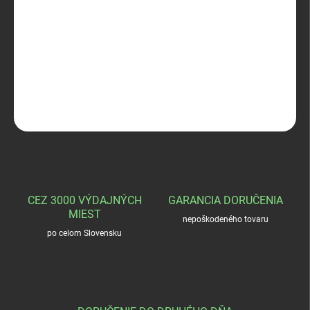
−
+
Pridať do košíka
TERMOVEL KIDS SET PCE detské
DETAILNÉ INFORMÁCIE
OPÝTAŤ SA
STRÁŽIŤ
CEZ 3000 VÝDAJNÝCH
GARANCIA DORUČENIA
MIEST
nepoškodeného tovaru
po celom Slovensku