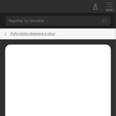
Prejsť
na
obsah
Hľadať
Poľovnícke oblečenie a obuv
Neohodnotené
Podrobnosti hodnotenia
ZNAČKA:
TERMOVEL