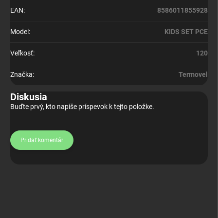
EAN
:
8586011855928
Model
:
KIDS SET PCE
Veľkosť
:
120
Značka
:
Termovel
Diskusia
Buďte prvý, kto napíše príspevok k tejto položke.
Pridať komentár