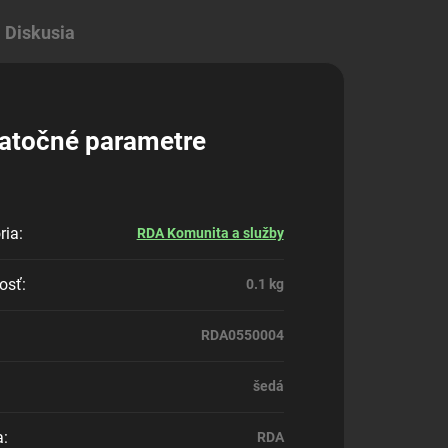
Diskusia
atočné parametre
ria
:
RDA Komunita a služby
osť
:
0.1 kg
RDA0550004
šedá
a
:
RDA