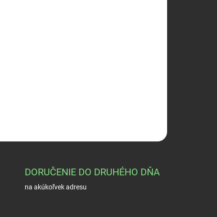
026
Pridať do košíka
OPÝTAŤ SA
STRÁŽIŤ
DORUČENIE DO DRUHÉHO DŇA
na akúkoľvek adresu