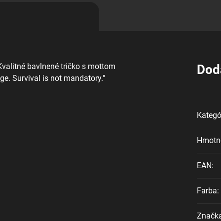
Kvalitné bavlnené tričko s mottom
Dod
e. Survival is not mandatory."
Kategó
Hmotn
EAN
:
Farba
:
Značk