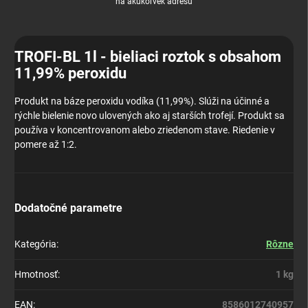
na akúkoľvek adresu
TROFI-BL 1l - bieliaci roztok s obsahom
11,99% peroxidu
Produkt na báze peroxidu vodíka (11,99%). Slúži na účinné a
rýchle bielenie novo ulovených ako aj starších trofejí. Produkt sa
používa v koncentrovanom alebo zriedenom stave. Riedenie v
pomere až 1:2.
Dodatočné parametre
Kategória
:
Rôzne
Hmotnosť
:
1 kg
EAN
:
8586012740957