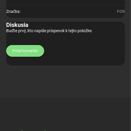
Značka
:
FOR
Diskusia
Buďte prvý, kto napíše príspevok k tejto položke.
Pridať komentár
Z
á
p
ä
t