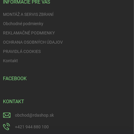
i
INFORMÁCIE PRE VÁS
e
MONTÁŽ A SERVIS ZBRANÍ
Obchodné podmienky
REKLAMAČNÉ PODMIENKY
OCHRANA OSOBNÝCH ÚDAJOV
PRAVIDLÁ COOKIES
Kontakt
FACEBOOK
KONTAKT
obchod
@
rdashop.sk
+421 944 880 100