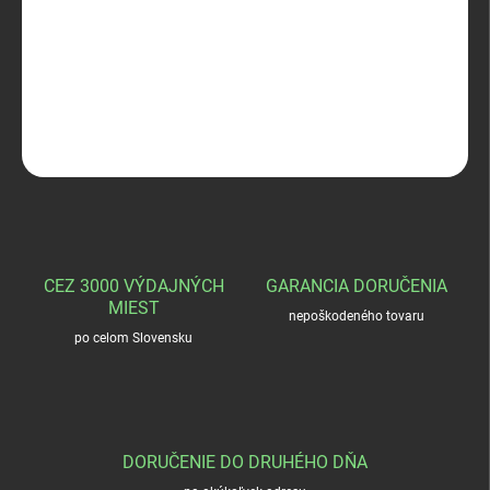
TROFI BL
DETAILNÉ INFORMÁCIE
OPÝTAŤ SA
STRÁŽIŤ
CEZ 3000 VÝDAJNÝCH
GARANCIA DORUČENIA
MIEST
nepoškodeného tovaru
po celom Slovensku
DORUČENIE DO DRUHÉHO DŇA