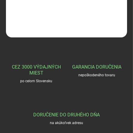
Vanička na divinu
DETAILNÉ INFORMÁCIE
OPÝTAŤ SA
STRÁŽIŤ
CEZ 3000 VÝDAJNÝCH
GARANCIA DORUČENIA
MIEST
nepoškodeného tovaru
po celom Slovensku
DORUČENIE DO DRUHÉHO DŇA
na akúkoľvek adresu