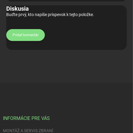
Diskusia
Buďte prvý, kto napíše príspevok k tejto položke.
Pridať komentár
Z
á
p
ä
t
i
INFORMÁCIE PRE VÁS
e
MONTÁŽ A SERVIS ZBRANÍ