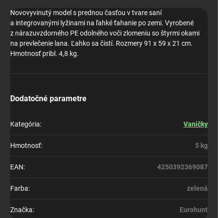
Novovyvinutý model s prednou časťou v tvare saní
a integrovanými lyžinami na ľahké ťahanie po zemi. Vyrobené
z nárazuvzdorného PE odolného voči zlomeniu so štyrmi okami
na prevlečenie lana. Ľahko sa čistí. Rozmery 91 x 59 x 21 cm.
Hmotnosť pribl. 4,8 kg.
Dodatočné parametre
Kategória
:
Vaničky
Hmotnosť
:
5 kg
EAN
:
4250392369087
Farba
:
zelená
Značka
:
Eurohunt