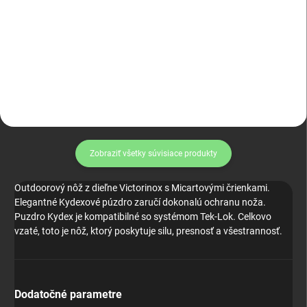
cena:
Do košíka
KICK STOP R 93 + R8
Magpul PMAG 30
Zobraziť všetky súvisiace produkty
Outdoorový nôž z dieľne Victorinox s Micartovými črienkami.
Elegantné Kydexové púzdro zaručí dokonalú ochranu noža.
Puzdro Kydex je kompatibilné so systémom Tek-Lok. Celkovo
vzaté, toto je nôž, ktorý poskytuje silu, presnosť a všestrannosť.
Dodatočné parametre