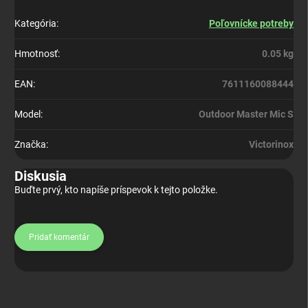
Kategória
:
Poľovnícke potreby
Hmotnosť
:
0.05 kg
EAN
:
7611160088444
Model
:
Outdoor Master Mic S
Značka
:
Victorinox
Diskusia
Buďte prvý, kto napíše príspevok k tejto položke.
Pridať komentár