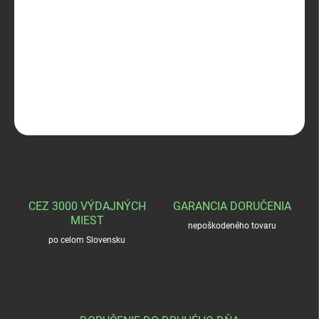
−
+
Pridať do košíka
Outdoor Master Mic S
DETAILNÉ INFORMÁCIE
OPÝTAŤ SA
STRÁŽIŤ
CEZ 3000 VÝDAJNÝCH
GARANCIA DORUČENIA
MIEST
nepoškodeného tovaru
po celom Slovensku