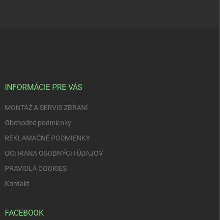
Z
á
p
ä
t
i
INFORMÁCIE PRE VÁS
e
MONTÁŽ A SERVIS ZBRANÍ
Obchodné podmienky
REKLAMAČNÉ PODMIENKY
OCHRANA OSOBNÝCH ÚDAJOV
PRAVIDLÁ COOKIES
Kontakt
FACEBOOK