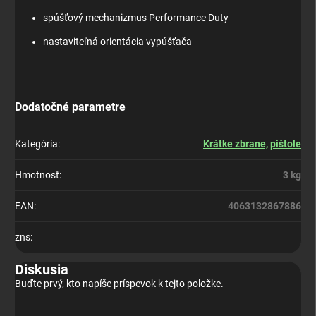
spúšťový mechanizmus Performance Duty
nastaviteľná orientácia vypúšťača
Dodatočné parametre
Kategória
:
Krátke zbrane, pištole
Hmotnosť
:
3 kg
EAN
:
4063132867886
zns
:
Diskusia
Buďte prvý, kto napíše príspevok k tejto položke.