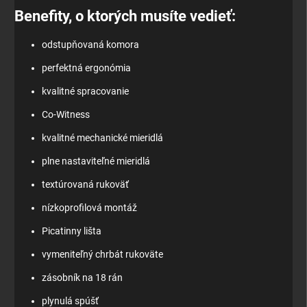
Benefity, o ktorých musíte vedieť:
odstupňovaná komora
perfektná ergonómia
kvalitné spracovanie
Co-Witness
kvalitné mechanické mieridlá
plne nastaviteľné mieridlá
textúrovaná rukoväť
nízkoprofilová montáž
Picatinny lišta
vymeniteľný chrbát rukoväte
zásobník na 18 rán
plynulá spúšť