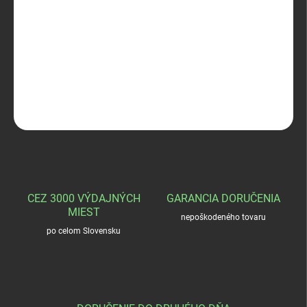
−
+
Pridať do košíka
Walther PDP FS 9x19
DETAILNÉ INFORMÁCIE
OPÝTAŤ SA
STRÁŽIŤ
CEZ 3000 VÝDAJNÝCH
GARANCIA DORUČENIA
MIEST
nepoškodeného tovaru
po celom Slovensku