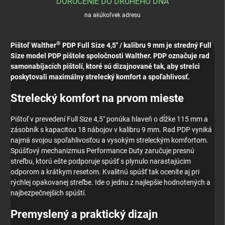
DORUČENIE DO DRUHÉHO DŇA
na akúkoľvek adresu
®
Pištoľ Walther
PDP Full Size 4,5" / kalibru 9 mm je stredný Full
Size model PDP pištole spoločnosti Walther. PDP označuje rad
samonabíjacích pištolí, ktoré sú dizajnované tak, aby strelci
poskytovali maximálny strelecký komfort a spoľahlivosť.
Strelecký komfort na prvom mieste
Pištoľ v prevedení Full Size 4,5" ponúka hlaveň o dĺžke 115 mm a
zásobník s kapacitou 18 nábojov v kalibru 9 mm. Rad PDP vyniká
najmä svojou spoľahlivosťou a vysokým streleckým komfortom.
Spúšťový mechanizmus Performance Duty zaručuje presnú
streľbu, ktorú ešte podporuje spúšť s plynulo narastajúcim
odporom a krátkym resetom. Kvalitnú spúšť tak oceníte aj pri
rýchlej opakovanej streľbe. Ide o jednu z najlepšie hodnotených a
najbezpečnejších spúští.
Premyslený a praktický dizajn