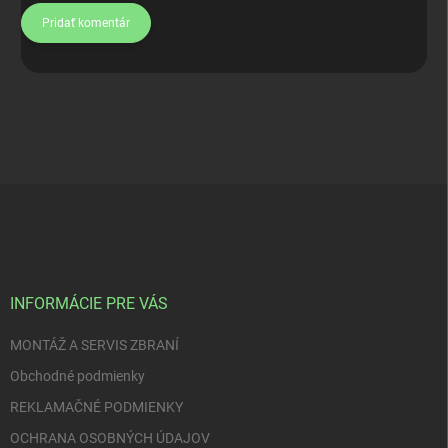
Pridať komentár
Z
á
p
ä
t
i
INFORMÁCIE PRE VÁS
e
MONTÁŽ A SERVIS ZBRANÍ
Obchodné podmienky
REKLAMAČNÉ PODMIENKY
OCHRANA OSOBNÝCH ÚDAJOV