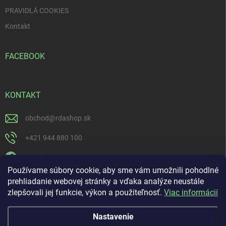
PRAVIDLÁ COOKIES
Kontakt
FACEBOOK
KONTAKT
obchod
@
rdashop.sk
+421 944 880 100
Facebook
Používame súbory cookie, aby sme vám umožnili pohodlné
rda_rdashop
prehliadanie webovej stránky a vďaka analýze neustále
zlepšovali jej funkcie, výkon a použiteľnosť.
Viac informácií
https://www.youtube.com/channel/UCSillo0X5j1_5o-ijdrpwaQ
Nastavenie