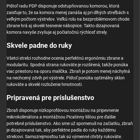
Pištoľ radu PDP disponuje odstupňovanou komorou, ktorá
zaisťuje to, že sa komora menej zanáša aj pri dlhých streľbách s
veľkým počtom výstrelov. Veľkú rolu na bezproblémovom chode
zbrane hrá aj skvelé tesnenie nábojnice. Takto dizajnovaná
komora navyše zvyšuje aj počiatočnú rýchlosť strely.
Skvele padne do ruky
Všetci strelci rozhodne ocenia perfektnú ergonómiu zbrane a
modularitu. Spodná strana rukoväte je rozšírená, takže ponúka
viac priestoru na oporu malíčka. Zbraň je potom menej náchylná
na nechcený zdvih pri výstrele. Pištoľ ponúka optimálny sklon
rukoväte a skvelé rozloženie hmotnosti.
Pripravená pre príslušenstvo
Zbraň disponuje nízkoprofilovou montážou na pripevnenie
mikrokolimátora a montážnou Picatinny lištou pre ďalšie
potrebné príslušenstvo. Ako sme už spomenuli na začiatku, zbraň
je dizajnovaná tak, aby perfektne padla do ruky každému
strelcovi. Samozrejmosťou tak sú výmenné chrbty rukoväte.