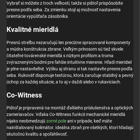
Vybrať si môžete z troch veľkostí, takže si pištoľ prispôsobíte
presne podľa seba. Za zmienku stojí aj možnosť nastavenia
orientácie vypúšťača zásobníka.
Kvalitné mieridlá
Presnú streľbu nezaručujú len precízne spracované komponenty
a múdra konštrukcia zbrane. Veľkým prínosom sú tiež skvele
čitateľné továrenské mieridlá s nízkym profilom a troma
zvýraznenými bodmi pre ľahšie intuitívne mierenie. Hľadí mieridiel
je plne nastaviteľné. Výšku aj stranu si tak nastavíte presne podľa
seba. Rukoväť disponuje textúrou, ktorá zaručuje stabilný a pevný
úchop za každej situácie, a to aj v daždi alebo v rukaviciach.
Co-Witness
Pištoľ je pripravená na montáž ďalšieho príslušenstva a optických
zameriavačov. Vďaka Co-Witness funkcii mechanické mieridlá
nijako neobmedzujú
zorné pole
ani v prípade, keď máte
nainštalovaný kolimátor. Ideálna zbraň pre všetkých, ktorí hľadajú
skutočnú kvalitu a spoľahlivosť.