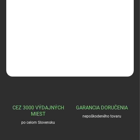
MÔŽEME DORUČIŤ DO:
ZVOĽTE VARIANT
−
+
Pridať do košíka
Wanderlick Nadrág Rifle
DETAILNÉ INFORMÁCIE
OPÝTAŤ SA
STRÁŽIŤ
CEZ 3000 VÝDAJNÝCH
GARANCIA DORUČENIA
MIEST
nepoškodeného tovaru
po celom Slovensku