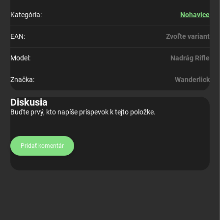
Kategória
:
Nohavice
EAN
:
Zvoľte variant
Model
:
Nadrág Rifle
Značka
:
Wanderlick
Diskusia
Buďte prvý, kto napíše príspevok k tejto položke.
Pridať komentár