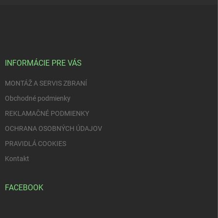
Z
á
p
ä
t
i
INFORMÁCIE PRE VÁS
e
MONTÁŽ A SERVIS ZBRANÍ
Obchodné podmienky
REKLAMAČNÉ PODMIENKY
OCHRANA OSOBNÝCH ÚDAJOV
PRAVIDLÁ COOKIES
Kontakt
FACEBOOK