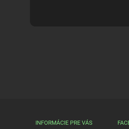
Z
á
p
ä
INFORMÁCIE PRE VÁS
FAC
t