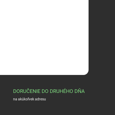
026
Pridať do košíka
/455/452/512
OPÝTAŤ SA
STRÁŽIŤ
DORUČENIE DO DRUHÉHO DŇA
na akúkoľvek adresu