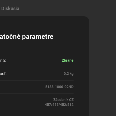
Diskusia
atočné parametre
ria
:
Zbrane
osť
:
0.2 kg
5133-1000-02ND
Zásobník CZ
457/455/452/512