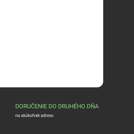
026
Pridať do košíka
OPÝTAŤ SA
STRÁŽIŤ
DORUČENIE DO DRUHÉHO DŇA
na akúkoľvek adresu