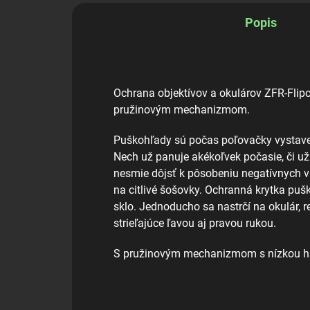
Popis
Ochrana objektívov a okulárov ZFR-Flipc
pružinovým mechanizmom.
Puškohľady sú počas poľovačky vystave
Nech už panuje akékoľvek počasie, či už
nesmie dôjsť k pôsobeniu negatívnych 
na citlivé šošovky. Ochranná krytka puš
sklo. Jednoducho sa nastrčí na okulár, r
strieľajúce ľavou aj pravou rukou.
S pružinovým mechanizmom s nízkou hl