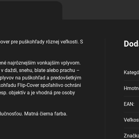
over pre puškohľady rôznej veľkosti. S
Dod
né najrôznejším vonkajším vplyvom.
 v daždi, snehu, blate alebo prachu –
Kategó
vplyvov na puškohľad a predovšetkým
kohľadu Flip-Cover spoľahlivo ochráni
Hmotn
esp. objektív a je vhodná pre osoby
EAN
:
učnosťou. Matná čierna farba.
Veľkos
Značk