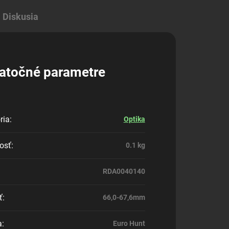
Diskusia
atočné parametre
ria
:
Optika
osť
:
0.1 kg
RDA0040140
ť
:
66,0-67,6mm
a
:
Euro Hunt