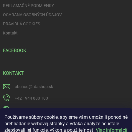
ý
p
REKLAMAČNÉ PODMIENKY
i
OCHRANA OSOBNÝCH ÚDAJOV
s
u
PRAVIDLÁ COOKIES
Kontakt
FACEBOOK
KONTAKT
obchod
@
rdashop.sk
+421 944 880 100
Facebook
Používame súbory cookie, aby sme vám umožnili pohodlné
rda_rdashop
prehliadanie webovej stránky a vďaka analýze neustále
zlepšovali jej funkcie, výkon a použiteľnosť.
Viac informácií