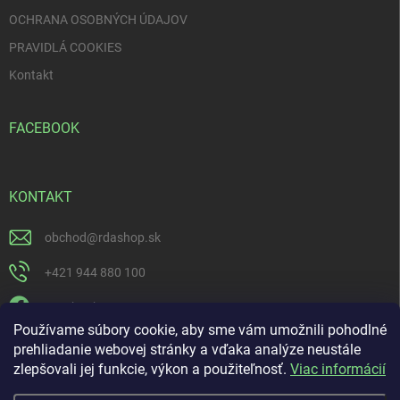
i
OCHRANA OSOBNÝCH ÚDAJOV
s
u
PRAVIDLÁ COOKIES
Kontakt
FACEBOOK
KONTAKT
obchod
@
rdashop.sk
+421 944 880 100
Facebook
Používame súbory cookie, aby sme vám umožnili pohodlné
rda_rdashop
prehliadanie webovej stránky a vďaka analýze neustále
zlepšovali jej funkcie, výkon a použiteľnosť.
Viac informácií
https://www.youtube.com/channel/UCSillo0X5j1_5o-ijdrpwaQ