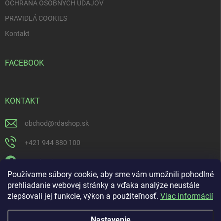
OCHRANA OSOBNÝCH ÚDAJOV
s
u
PRAVIDLÁ COOKIES
Kontakt
FACEBOOK
KONTAKT
obchod
@
rdashop.sk
+421 944 880 100
Facebook
Používame súbory cookie, aby sme vám umožnili pohodlné
rda_rdashop
prehliadanie webovej stránky a vďaka analýze neustále
zlepšovali jej funkcie, výkon a použiteľnosť.
Viac informácií
https://www.youtube.com/channel/UCSillo0X5j1_5o-ijdrpwaQ
Nastavenie