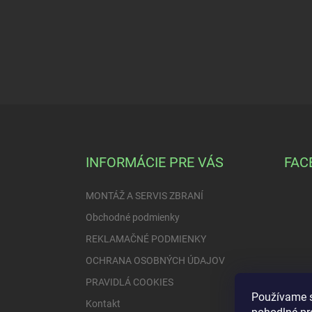
Z
á
p
ä
INFORMÁCIE PRE VÁS
FAC
t
i
MONTÁŽ A SERVIS ZBRANÍ
e
Obchodné podmienky
REKLAMAČNÉ PODMIENKY
OCHRANA OSOBNÝCH ÚDAJOV
PRAVIDLÁ COOKIES
Používame s
Kontakt