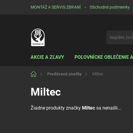
Prejsť
MONTÁŽ A SERVIS ZBRANÍ
Obchodné podmienky
na
obsah
AKCIE A ZĽAVY
POĽOVNÍCKE OBLEČENIE 
Domov
Predávané značky
Miltec
Miltec
Žiadne produkty značky
Miltec
sa nenašli...