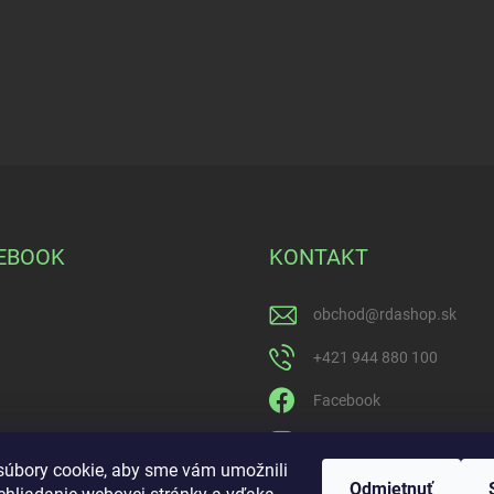
EBOOK
KONTAKT
obchod
@
rdashop.sk
+421 944 880 100
Facebook
rda_rdashop
úbory cookie, aby sme vám umožnili
https://www.youtube.com
Odmietnuť