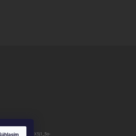
/channel/UCSillo0X5j1_5o-
Súhlasím