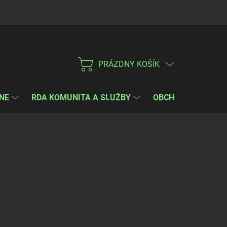
PRAVIDLÁ COOKIES
Kontakt
PRÁZDNY KOŠÍK
NÁKUPNÝ
KOŠÍK
NE
RDA KOMUNITA A SLUŽBY
OBCHODNÉ PODMI