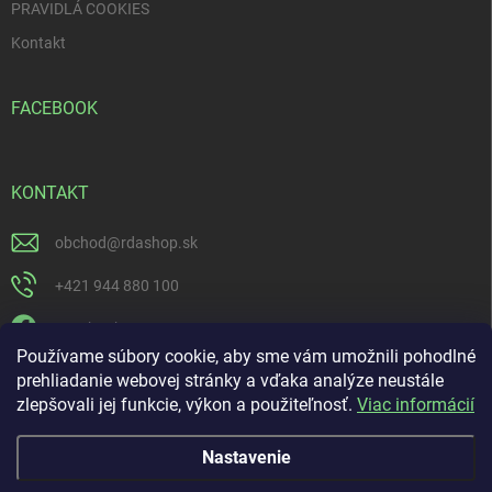
u
PRAVIDLÁ COOKIES
Kontakt
FACEBOOK
KONTAKT
obchod
@
rdashop.sk
+421 944 880 100
Facebook
Používame súbory cookie, aby sme vám umožnili pohodlné
rda_rdashop
prehliadanie webovej stránky a vďaka analýze neustále
zlepšovali jej funkcie, výkon a použiteľnosť.
Viac informácií
https://www.youtube.com/channel/UCSillo0X5j1_5o-ijdrpwaQ
Nastavenie