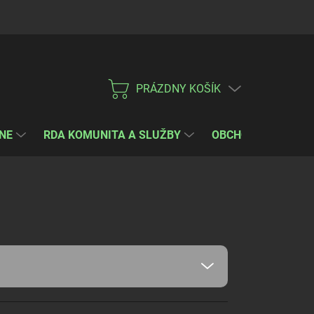
PRAVIDLÁ COOKIES
Kontakt
PRÁZDNY KOŠÍK
NÁKUPNÝ
KOŠÍK
NE
RDA KOMUNITA A SLUŽBY
OBCHODNÉ PODMI