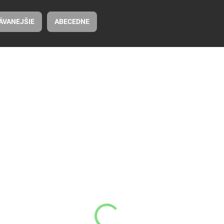
ÁVANEJŠIE
ABECEDNE
NA OBJEDNÁVKU
WILEY X SABER ADVANCED sada 3