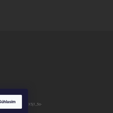
Súhlasím
/channel/UCSillo0X5j1_5o-