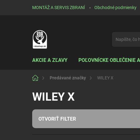
Prejsť
MONTÁŽ A SERVIS ZBRANÍ
Obchodné podmienky
na
obsah
AKCIE A ZĽAVY
POĽOVNÍCKE OBLEČENIE 
Domov
Predávané značky
WILEY X
WILEY X
OTVORIŤ FILTER