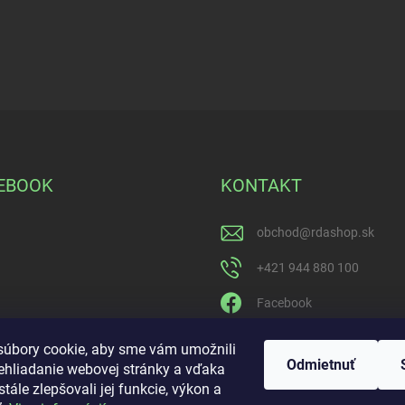
c
i
e
p
r
v
k
y
v
ý
EBOOK
KONTAKT
p
i
s
obchod
@
rdashop.sk
u
+421 944 880 100
Facebook
rda_rdashop
úbory cookie, aby sme vám umožnili
Odmietnuť
ehliadanie webovej stránky a vďaka
https://www.youtube.com
tále zlepšovali jej funkcie, výkon a
ijdrpwaQ