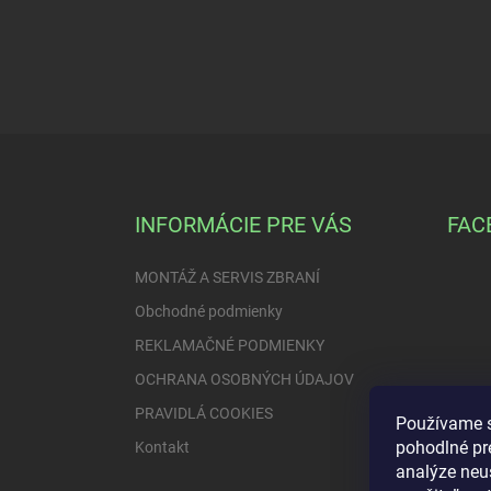
Z
á
p
ä
INFORMÁCIE PRE VÁS
FAC
t
i
MONTÁŽ A SERVIS ZBRANÍ
e
Obchodné podmienky
REKLAMAČNÉ PODMIENKY
OCHRANA OSOBNÝCH ÚDAJOV
PRAVIDLÁ COOKIES
Používame s
pohodlné pr
Kontakt
analýze neus