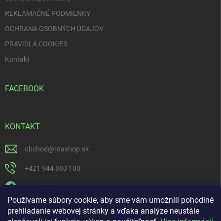
ý
p
REKLAMAČNÉ PODMIENKY
i
OCHRANA OSOBNÝCH ÚDAJOV
s
u
PRAVIDLÁ COOKIES
Kontakt
FACEBOOK
KONTAKT
obchod
@
rdashop.sk
+421 944 880 100
Facebook
Používame súbory cookie, aby sme vám umožnili pohodlné
rda_rdashop
prehliadanie webovej stránky a vďaka analýze neustále