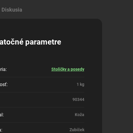
Diskusia
atočné parametre
ria
:
Stoličky a posedy
osť
:
1 kg
90344
al
:
Koža
a
:
Zubíček