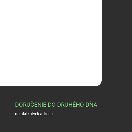
026
Pridať do košíka
OPÝTAŤ SA
STRÁŽIŤ
DORUČENIE DO DRUHÉHO DŇA
na akúkoľvek adresu