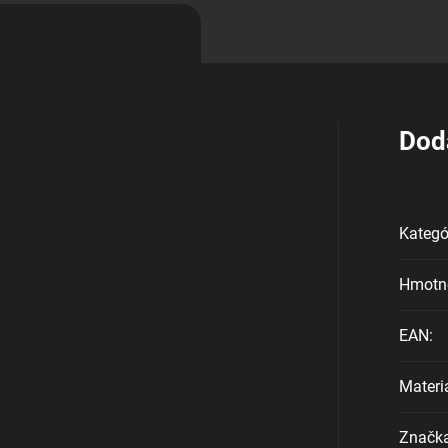
Dod
Kategó
Hmotn
EAN
:
Materi
Značk