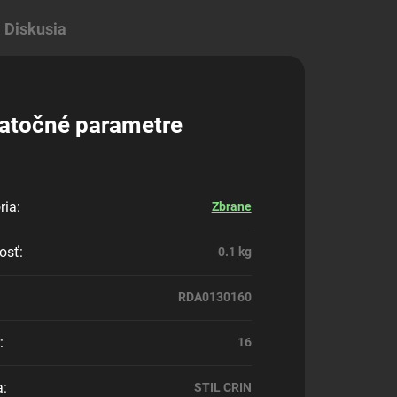
Diskusia
atočné parametre
ria
:
Zbrane
osť
:
0.1 kg
RDA0130160
:
16
a
:
STIL CRIN