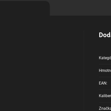
Dod
Kategó
Hmotn
EAN
:
Kaliber
Značk