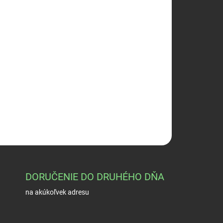
026
Pridať do košíka
. 16
OPÝTAŤ SA
STRÁŽIŤ
DORUČENIE DO DRUHÉHO DŇA
na akúkoľvek adresu