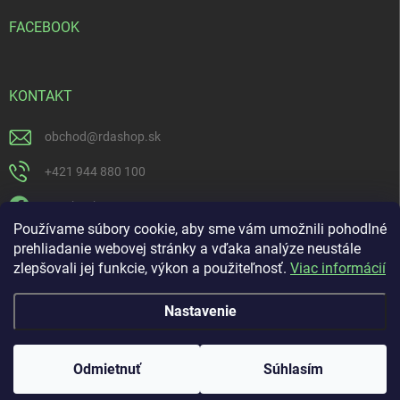
FACEBOOK
KONTAKT
obchod
@
rdashop.sk
+421 944 880 100
Facebook
Používame súbory cookie, aby sme vám umožnili pohodlné
rda_rdashop
prehliadanie webovej stránky a vďaka analýze neustále
zlepšovali jej funkcie, výkon a použiteľnosť.
Viac informácií
https://www.youtube.com/channel/UCSillo0X5j1_5o-ijdrpwaQ
Nastavenie
Copyright 2026
RDASHOP.SK
. Všetky práva vyhradené.
Odmietnuť
Súhlasím
Vytvoril Shoptet