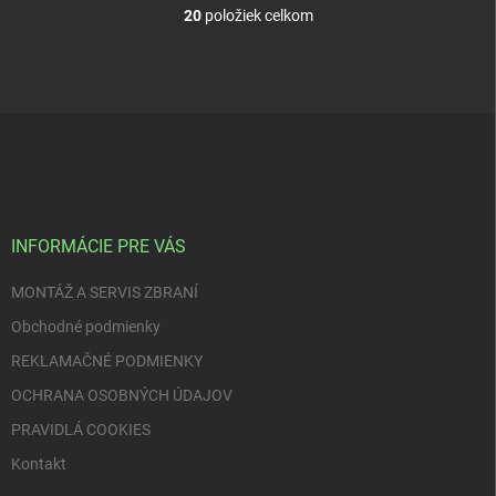
20
položiek celkom
O
v
l
á
d
Z
a
á
c
p
i
e
ä
p
t
r
i
INFORMÁCIE PRE VÁS
v
e
k
MONTÁŽ A SERVIS ZBRANÍ
y
v
Obchodné podmienky
ý
p
REKLAMAČNÉ PODMIENKY
i
OCHRANA OSOBNÝCH ÚDAJOV
s
u
PRAVIDLÁ COOKIES
Kontakt