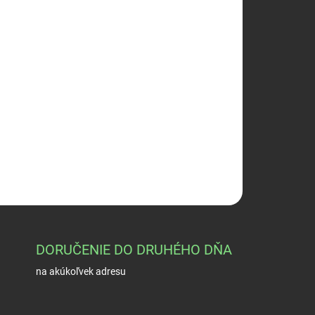
026
Pridať do košíka
OPÝTAŤ SA
STRÁŽIŤ
DORUČENIE DO DRUHÉHO DŇA
na akúkoľvek adresu