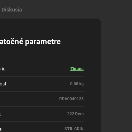
Diskusia
atočné parametre
ria
:
Zbrane
osť
:
0.05 kg
RDA0040128
:
222 Rem
a
:
STIL CRIN