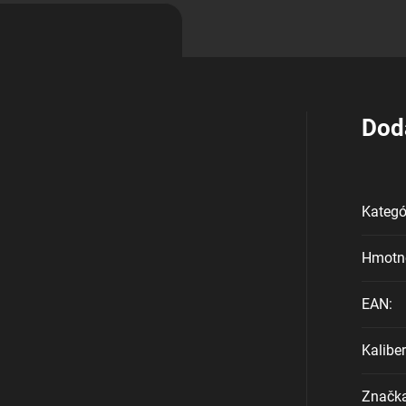
Dod
Kategó
Hmotn
EAN
:
Kaliber
Značk