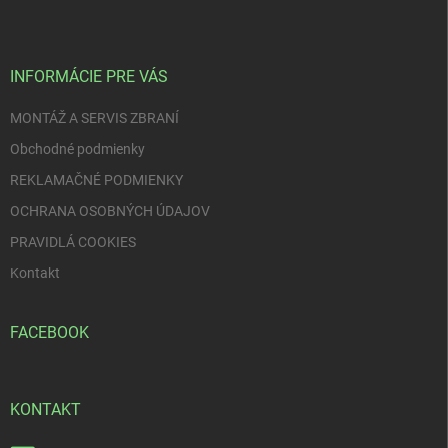
p
ä
t
i
INFORMÁCIE PRE VÁS
e
MONTÁŽ A SERVIS ZBRANÍ
Obchodné podmienky
REKLAMAČNÉ PODMIENKY
OCHRANA OSOBNÝCH ÚDAJOV
PRAVIDLÁ COOKIES
Kontakt
FACEBOOK
KONTAKT