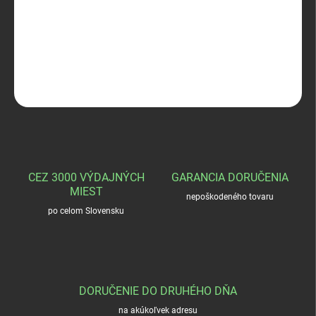
−
+
Pridať do košíka
Zubíček kožené púzdro na zatvarací nôž
OPÝTAŤ SA
STRÁŽIŤ
CEZ 3000 VÝDAJNÝCH
GARANCIA DORUČENIA
MIEST
nepoškodeného tovaru
po celom Slovensku
DORUČENIE DO DRUHÉHO DŇA
na akúkoľvek adresu