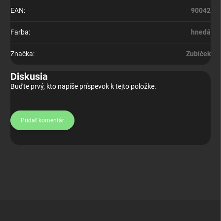
EAN
:
90042
Farba
:
hnedá
Značka
:
Zubíček
Diskusia
Buďte prvý, kto napíše príspevok k tejto položke.
Pridať komentár
Z
á